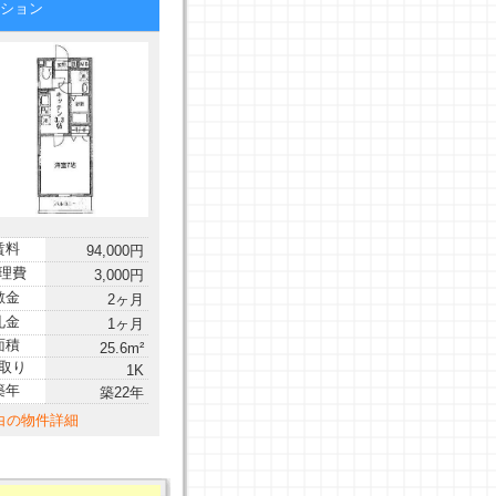
ンション
賃料
94,000円
理費
3,000円
敷金
2ヶ月
礼金
1ヶ月
面積
25.6m²
取り
1K
築年
築22年
白の物件詳細