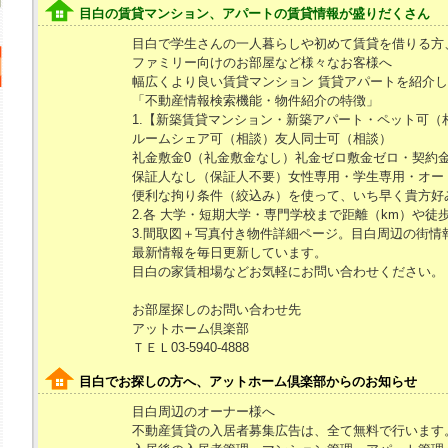
目白の賃貸マンション、アパートの賃貸情報が盛りだくさん
目白で学生さんの一人暮らしや初めて賃貸を借りる方
ファミリー向けのお部屋など様々なお客様へ
幅広くより良い賃貸マンション 賃貸アパートを紹介
「不動産情報検索機能・物件紹介の特徴」
1.【新築賃貸マンション・新築アパート・ペット可（
ルームシェア可（相談）友人同士可（相談）
礼金敷金0（礼金敷金なし）礼金ゼロ敷金ゼロ・契約金
保証人なし（保証人不要）女性専用・学生専用・オート
便利な拘り条件（絞込み）を使って、いち早く貴方好
2.各 大学・短期大学・専門学校まで距離（km）や徒
3.間取図＋写真付き物件詳細ページ。目白周辺の街情
最新情報を毎日更新しています。
目白の家賃相場などお気軽にお問い合わせください。
お部屋探しのお問い合わせ先
アットホーム倶楽部
ＴＥＬ03-5940-4888
目白でお探しの方へ、アットホーム倶楽部からのお知らせ
目白周辺のオーナー様へ
不動産賃貸の入居者募集広告は、全て無料で行います