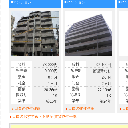
■マンション
■マンション
■マ
賃料
賃料
76,000円
92,100円
管理費
管理費
管
9,000円
管理費なし
敷金
敷金
0ヶ月
2ヶ月
礼金
礼金
1ヶ月
2ヶ月
面積
面積
20.36m²
22.19m²
間取り
間取り
間
1K
1K
築年
築年
築15年
築24年
目白の物件詳細
目白の物件詳細
目
目白のおすすめ・不動産 賃貸物件一覧