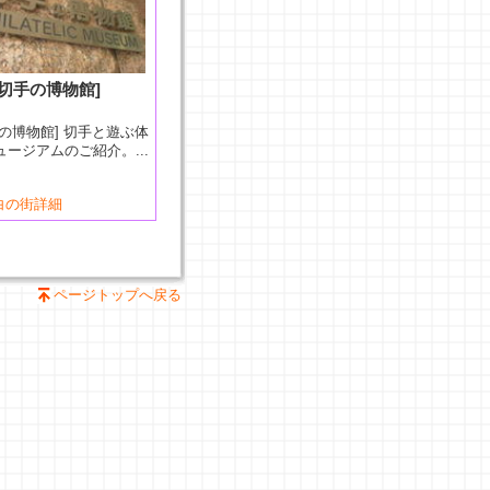
[切手の博物館]
手の博物館] 切手と遊ぶ体
ュージアムのご紹介。...
白の街詳細
ページトップへ戻る