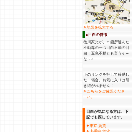
地図を拡大する
●目白の特徴
徳川家光が、５箇所選んだ
不動尊の一つ目白不動の目
白！五色不動とも言うそ～
な～♪
下のリンクを押して移動し
た 場合、お気に入りは引
き継がれません！
こちらをご確認くださ
い。
目白が気になる方は、下
記でも探しています。
東京 賃貸
山手線 賃貸