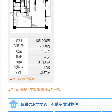
賃料
185,000円
管理費
5,000円
敷金
1ヶ月
礼金
1ヶ月
面積
51.66m²
間取り
1LDK
築年
築57年
目白の物件詳細
目白の最新・不動産 賃貸物件一覧
目白のおすすめ・不動産 賃貸物件