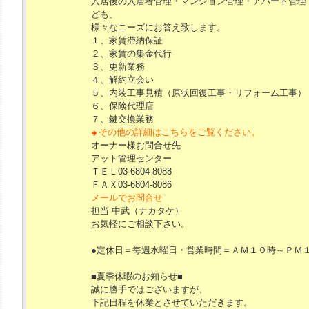
入居後の入居者管理・マンション管理・アパート管理
ども、
様々なニーズにお答え致します。
１、家賃滞納保証
２、家賃の集金代行
３、更新業務
４、解約立会い
５、内装工事見積（原状回復工事・リフォーム工事）
６、保険代理店
７、鍵交換業務
その他の詳細はこちらをご覧ください。
オーナー様お問合せ先
アット管理センター
ＴＥＬ03-6804-8088
ＦＡＸ03-6804-8086
メールでお問合せ
担当 中武（ナカタケ）
お気軽にご相談下さい。
●定休日＝毎週水曜日・営業時間＝ＡＭ１０時～ＰＭ
■夏季休暇のお知らせ■
誠に勝手ではございますが、
下記日程を休業とさせていただきます。