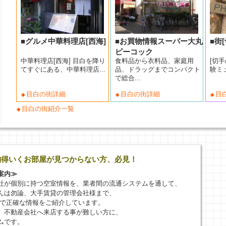
■グルメ中華料理店[西海]
■お買物情報スーパー大丸
■街
ピーコック
中華料理店[西海] 目白を降り
食料品から衣料品、家庭用
[切
てすぐにある、中華料理店...
品、ドラッグまでコンパクト
験ミ
で総合...
目白の街詳細
目白の街詳細
目
目白の街紹介一覧
納得いくお部屋が見つからない方、必見！
案内≫
社が個別に持つ空室情報を、業者間の流通システムを通して、
んは勿論、大手賃貸の管理会社様まで、
新で正確な情報をご紹介しています。
、不動産会社へ来店する事が難しい方に、
ムです。